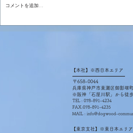
コメントを追加…
本日、ネパールから男性2名
本日、ミャ
が入国しました！
名が入国し
【本社】※西日本エリア
〒658-0044
兵庫県神戸市東灘区御影塚町2−
※阪神「石屋川駅」から徒歩
T
EL :
078-891-4234
FAX:078-891-4235
MAIL :
info@dogwood-communi
【東京支社】※東日本エリア