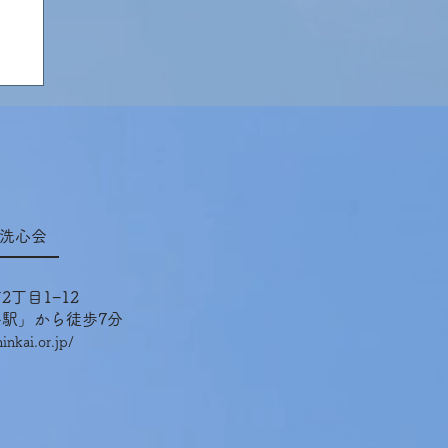
設
を
洗心会
丁目1−12
駅」から徒歩7分
nkai.or.jp/