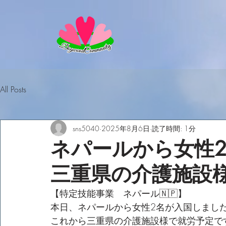
All Posts
sns5040
2025年8月6日
読了時間: 1分
ネパールから女性
三重県の介護施設
【特定技能事業　ネパール🇳🇵】
本日、ネパールから女性2名が入国しまし
これから三重県の介護施設様で就労予定で