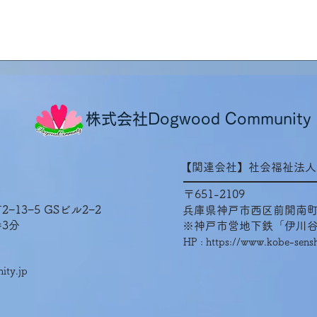
ンマーから女性2
兵庫県南あわじ市の介護施
ました！
様と繋いで女性3名の面接
しました！
株式会社Dogwood Community
【関連会社】社会福祉法人
〒651-2109
13−5 GSビル2−2
兵庫県神戸市西区前開南町2
3分
※神戸市営地下鉄「伊川谷
HP :
https://www.kobe-senshi
ty.jp