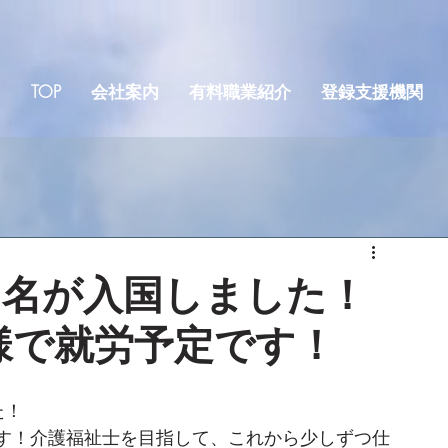
TOP
会社案内
有料職業紹介
登録支援機関
2名が入国しました！
様で就労予定です！
た！
す！介護福祉士を目指して、これから少しずつ仕