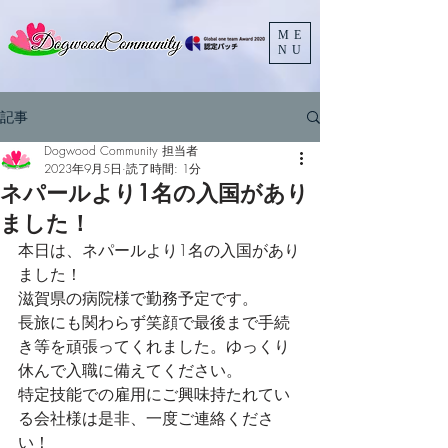
ME
NU
記事
Dogwood Community 担当者
2023年9月5日
読了時間: 1分
ネパールより1名の入国があり
ました！
本日は、ネパールより1名の入国があり
ました！
滋賀県の病院様で勤務予定です。
長旅にも関わらず笑顔で最後まで手続
き等を頑張ってくれました。ゆっくり
休んで入職に備えてください。
特定技能での雇用にご興味持たれてい
る会社様は是非、一度ご連絡くださ
い！