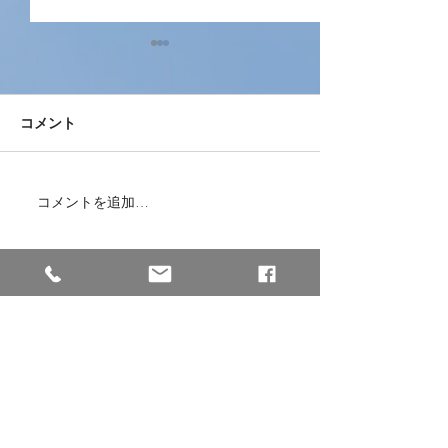
コメント
コメントを追加…
本日、ミャンマーから女
兵庫県南あわじ
性2名が入国しました！
施設様と繋いで
面接をしました
株式会社Dogwood Community
【本社】※西日本エリア
〒658-0044
兵庫県神戸市東灘区御影塚町2−13−5