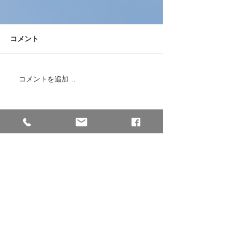
コメント
コメントを追加…
本日、ミャンマーから女
兵庫県南あわじ
性2名が入国しました！
施設様と繋いで
面接をしました
株式会社Dogwood Community
【本社】※西日本エリア
〒658-0044
兵庫県神戸市東灘区御影塚町2−13−5
GSビル2−2
※阪神「石屋川駅」から徒歩3分
TEL :
078-891-4234