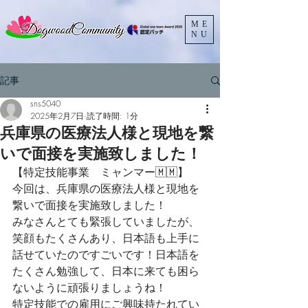
ME
NU
記事
sns5040
2025年2月7日
読了時間: 1分
兵庫県の医療法人様と現地を繋
いで面接を実施致しました！
【特定技能事業　ミャンマー🇲🇲】
今回は、兵庫県の医療法人様と現地を
繋いで面接を実施致しました！
みなさんとても緊張していましたが、
笑顔もたくさんあり、日本語も上手に
話せていたのですごいです！日本語を
たくさん勉強して、日本に来ても困ら
ないように頑張りましょうね！
特定技能での雇用にご興味持たれてい