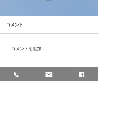
コメント
コメントを追加…
本日、ミャンマーから女
兵庫県南あわじ
性2名が入国しました！
施設様と繋いで
面接をしました
株式会社Dogwood Community
【本社】※西日本エリア
〒658-0044
兵庫県神戸市東灘区御影塚町2−13−5
GSビル2−2
※阪神「石屋川駅」から徒歩3分
TEL :
078-891-4234