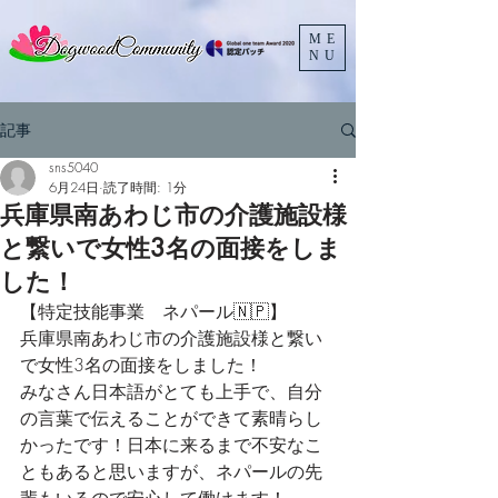
ME
NU
記事
sns5040
6月24日
読了時間: 1分
兵庫県南あわじ市の介護施設様
と繋いで女性3名の面接をしま
した！
【特定技能事業　ネパール​🇳🇵】
兵庫県南あわじ市の介護施設様と繋い
で女性3名の面接をしました！
みなさん日本語がとても上手で、自分
の言葉で伝えることができて素晴らし
かったです！日本に来るまで不安なこ
ともあると思いますが、ネパールの先