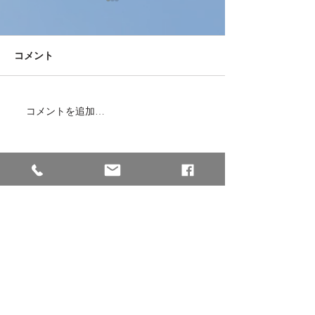
コメント
コメントを追加…
本日、ミャンマーから女
愛知県の介護施
性2名が入国しました！
で女性4名の面
た！
株式会社Dogwood Community
【本社】※西日本エリア
〒658-0044
兵庫県神戸市東灘区御影塚町2−13−5
GSビル2−2
※阪神「石屋川駅」から徒歩3分
TEL :
078-891-4234