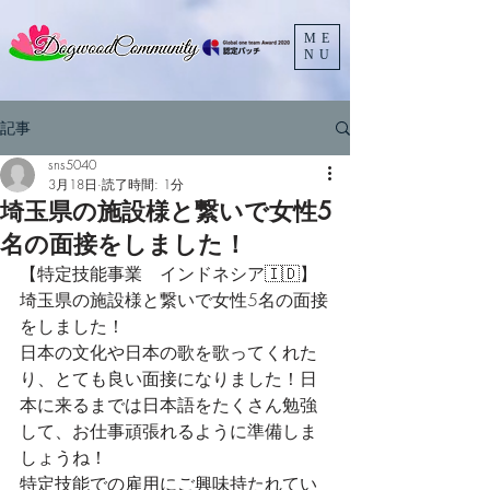
ME
NU
記事
sns5040
3月18日
読了時間: 1分
埼玉県の施設様と繋いで女性5
名の面接をしました！
【特定技能事業　インドネシア🇮🇩】
埼玉県の施設様と繋いで女性5名の面接
をしました！
日本の文化や日本の歌を歌ってくれた
り、とても良い面接になりました！日
本に来るまでは日本語をたくさん勉強
して、お仕事頑張れるように準備しま
しょうね！
特定技能での雇用にご興味持たれてい