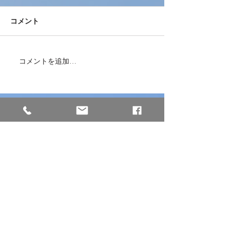
コメント
コメントを追加…
本日、ミャンマーから女
兵庫県南あわじ
性2名が入国しました！
施設様と繋いで
面接をしました
株式会社Dogwood Community
【本社】※西日本エリア
〒658-0044
兵庫県神戸市東灘区御影塚町2−13−5
GSビル2−2
※阪神「石屋川駅」から徒歩3分
TEL :
078-891-4234
FAX:
078-891-4235
MAIL :
info@dogwood-community.jp