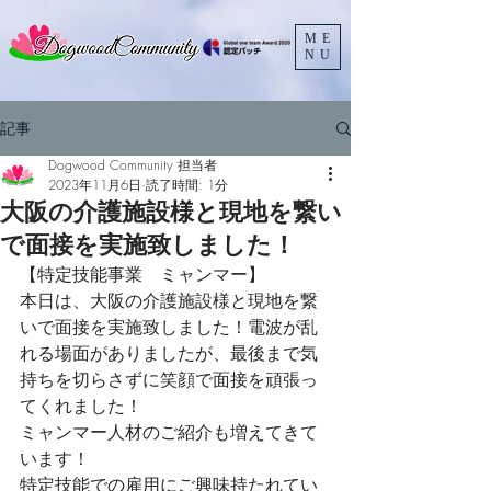
ME
NU
記事
Dogwood Community 担当者
2023年11月6日
読了時間: 1分
大阪の介護施設様と現地を繋い
で面接を実施致しました！
【特定技能事業　ミャンマー】
本日は、大阪の介護施設様と現地を繋
いで面接を実施致しました！電波が乱
れる場面がありましたが、最後まで気
持ちを切らさずに笑顔で面接を頑張っ
てくれました！
ミャンマー人材のご紹介も増えてきて
います！
特定技能での雇用にご興味持たれてい