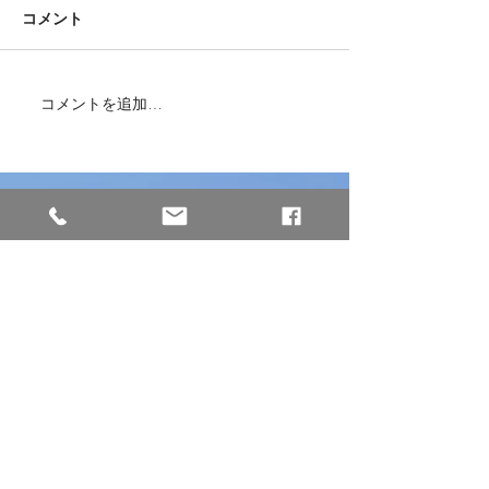
コメント
コメントを追加…
本日、ミャンマーから女
兵庫県南あわじ
性2名が入国しました！
施設様と繋いで
面接をしました
株式会社Dogwood Community
【本社】※西日本エリア
〒658-0044
兵庫県神戸市東灘区御影塚町2−13−5
GSビル2−2
※阪神「石屋川駅」から徒歩3分
TEL :
078-891-4234
FAX:
078-891-4235
MAIL :
info@dogwood-community.jp