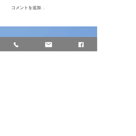
コメントを追加…
本日、ミャンマーから女
兵庫県南あわじ
性2名が入国しました！
施設様と繋いで
面接をしました
株式会社Dogwood Community
【本社】※西日本エリア
〒658-0044
兵庫県神戸市東灘区御影塚町2−13−5
GSビル2−2
※阪神「石屋川駅」から徒歩3分
TEL :
078-891-4234
FAX:
078-891-4235
MAIL :
info@dogwood-community.jp
【東京支社】※東日本エリア
〒108-0075
東京都港区港南2-17-1 京王品川ビル2F