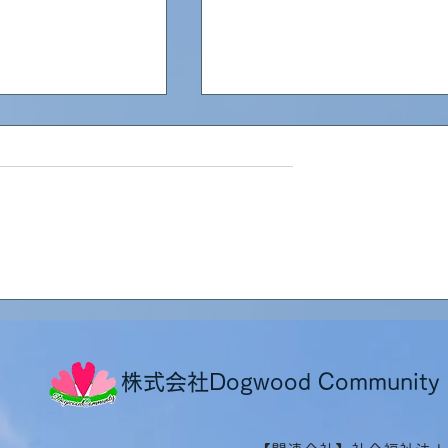
ンマーから女性2
兵庫県南あわじ市の介護施
ました！
様と繋いで女性3名の面接
しました！
株式会社Dogwood Community