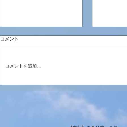
コメント
コメントを追加…
本日、ネパールから男性2名
本日、ミャ
が入国しました！
名が入国し