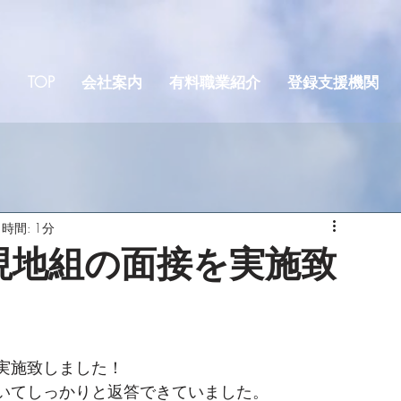
TOP
会社案内
有料職業紹介
登録支援機関
時間: 1分
現地組の面接を実施致
実施致しました！
いてしっかりと返答できていました。