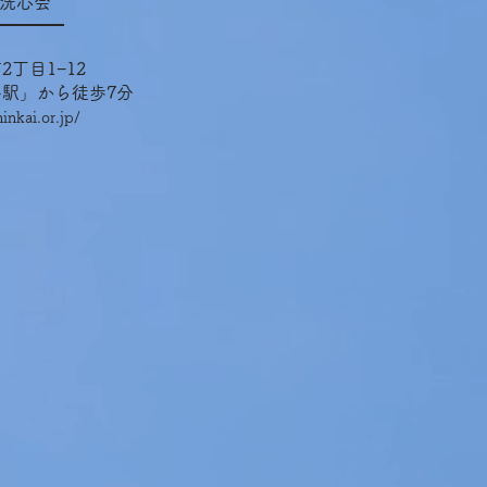
洗心会
丁目1−12
駅」から徒歩7分
nkai.or.jp/