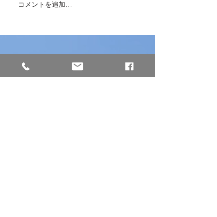
コメントを追加…
本日、ミャンマーから女
兵庫県南あわじ
性2名が入国しました！
施設様と繋いで
面接をしました
株式会社Dogwood Community
【本社】※西日本エリア
〒658-0044
兵庫県神戸市東灘区御影塚町2−13−5
GSビル2−2
※阪神「石屋川駅」から徒歩3分
TEL :
078-891-4234
FAX:
078-891-4235
MAIL :
info@dogwood-community.jp
【東京支社】※東日本エリア
〒108-0075
東京都港区港南2-17-1 京王品川ビル2F