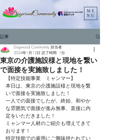
ME
NU
記事
Dogwood Community 担当者
2024年1月12日
読了時間: 1分
東京の介護施設様と現地を繋い
で面接を実施致しました！
【特定技能事業　ミャンマー】
本日は、東京の介護施設様と現地を繋
いで面接を実施致しました！
一人での面接でしたが、終始、和やか
な雰囲気で面接が進み無事、直後に内
定をいただきました！
ミャンマー人材のご紹介も増えてきて
おります！
特定技能での雇用にご興味持たれてい