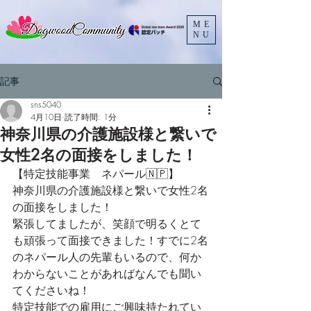
ME
NU
記事
sns5040
4月10日
読了時間: 1分
神奈川県の介護施設様と繋いで
女性2名の面接をしました！
【特定技能事業　ネパール​🇳🇵】
神奈川県の介護施設様と繋いで女性2名
の面接をしました！
緊張してましたが、笑顔で明るくとて
も頑張って面接できました！すでに2名
のネパール人の先輩もいるので、何か
わからないことがあればなんでも聞い
てくださいね！
特定技能での雇用にご興味持たれてい