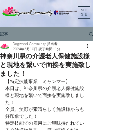
ME
NU
記事
Dogwood Community 担当者
2024年5月10日
読了時間: 1分
神奈川県の介護老人保健施設様
と現地を繋いで面接を実施致し
ました！
【特定技能事業　ミャンマー】
本日は、神奈川県の介護老人保健施設
様と現地を繋いで面接を実施致しまし
た！
全員、笑顔が素晴らしく施設様からも
好印象でした！
特定技能での雇用にご興味持たれてい