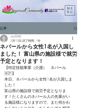
ME
NU
記事
sns5040
5月13日
読了時間: 1分
ネパールから女性1名が入国し
ました！ 富山県の施設様で就労
予定となります！
【特定技能事業（介護）　ネパール​
🇳🇵】
本日、ネパールから女性1名が入国しま
した！
富山県の施設様で就労予定となりま
す！たくさんのネパール人の先輩がい
る施設様になりますので、また何かわ